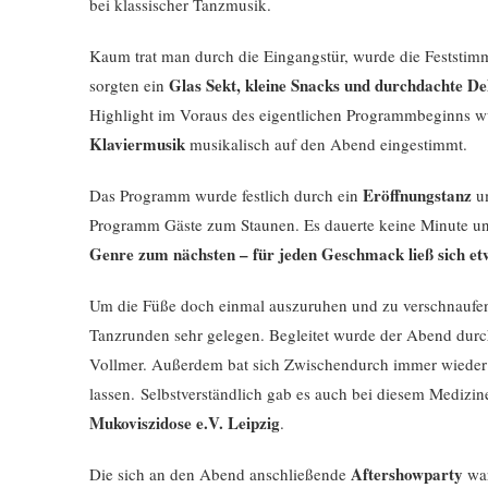
bei klassischer Tanzmusik.
Kaum trat man durch die Eingangstür, wurde die Feststi
Glas Sekt, kleine Snacks und durchdachte De
sorgten ein
Highlight im Voraus des eigentlichen Programmbeginns 
Klaviermusik
musikalisch auf den Abend eingestimmt.
Eröffnungstanz
Das Programm wurde festlich durch ein
um
Programm Gäste zum Staunen. Es dauerte keine Minute und
Genre zum nächsten – für jeden Geschmack ließ sich etw
Um die Füße doch einmal auszuruhen und zu verschnaufen
Tanzrunden sehr gelegen. Begleitet wurde der Abend dur
Vollmer.
Außerdem bat sich Zwischendurch immer wieder d
lassen.
Selbstverständlich gab es auch bei diesem Medizin
Mukoviszidose e.V. Leipzig
.
Aftershowparty
Die sich an den Abend anschließende
war