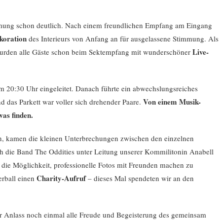
mmung schon deutlich. Nach einem freundlichen Empfang am Eingang
koration
des Interieurs von Anfang an für ausgelassene Stimmung. Als
Live-
wurden alle Gäste schon beim Sektempfang mit wunderschöner
 20:30 Uhr eingeleitet. Danach führte ein abwechslungsreiches
Von einem Musik-
 das Parkett war voller sich drehen
der Paare.
as finden.
, kamen die kleinen Unterbrechungen zwischen den einzelnen
ch die Band The Oddities
unter Leitung unserer Kommilitonin Anabell
ie Möglichkeit, professionelle Fotos mit Freunden machen zu
Charity-Aufruf
erball einen
– dieses Mal spendeten wir an den
 Anlass noch einmal alle Freude und Begeisterung des gemeinsam